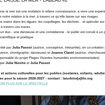
E LAISSE LA MER - LABEAU #2
sse la mer
 est une invitation à refaire connaissance, à vivre une expéri
e notre relation à la mer, à travers ce qu’elle laisse sur ses rivages.
s mains dans les algues, les coquillages, les déchets... et spéculer sur 
 à travers ces traces.
un duo - une danseuse et une comédienne - le public est convié à un p
scientifique et poétique.
nitié par 
Julia Passot 
(autrice, conceptrice, interprète), en co-création
autrice, chorégraphe, danseuse) et 
Joanne Clavel 
(autrice, chercheuse
ponsable du projet Plages Vivantes humanités environnementales)
par 
Julie Nioche
 et
 Julia Passot
et actions culturelles pour les publics (scolaires, enfants, adultes
es pour la saison 2026-2027 - contact : laturbine[a]lilo.org
OIR PLUS SUR LE SPECTACLE