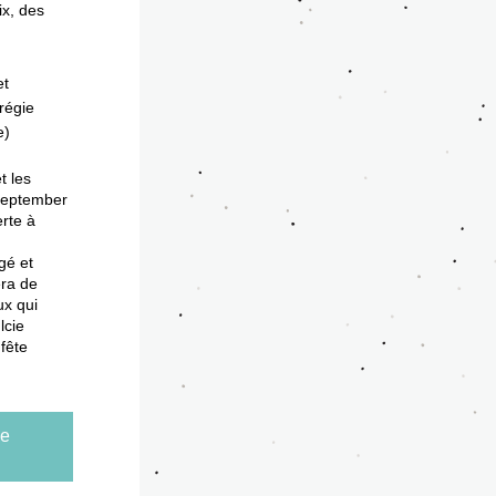
x, des 
t 
régie 
e)
 les 
September 
rte à 
é et 
ra de 
x qui 
cie 
fête 
ée