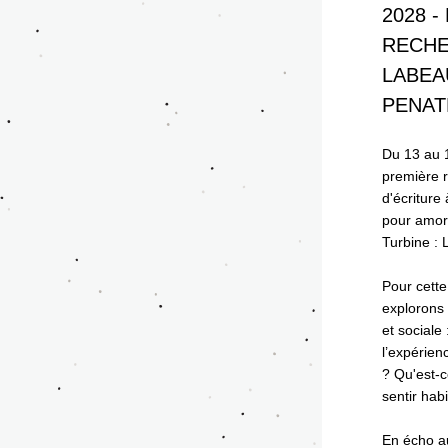
2028 -
RECHE
LABEAU
PENATES
Du 13 au 16
première r
d'écriture
pour amorc
Turbine : 
Pour cette
explorons 
et sociale
l’expérienc
? Qu'est-c
sentir hab
En écho au