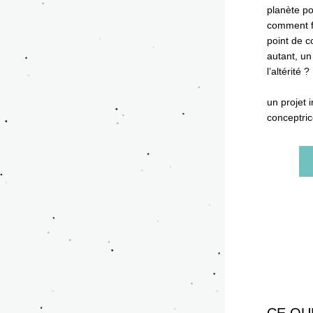
planète po
comment fa
point de c
autant, un
l’altérité ? 
un projet i
conceptri