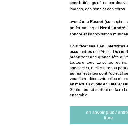
sensibilités, guidé·es par des voi
images, des sons et des corps.
avec 
Julia Passot
 (conception e
performance) et 
Henri Landré 
(
sonore et improvisation musical
Pour fêter ses 1 an, Interstices et
occupant·es de l’Atelier Dulcie 
organisent une grande fête ouve
toutes et tous. La soirée réunira 
spectacles, ateliers, repas partag
autres festivités dont l’objectif se
vous faire découvrir celles et ceu
animent au quotidien l’Atelier Dul
September et surtout de faire la 
ensemble.
en savoir plus / entr
libre