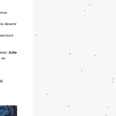
ence 
le devenir 
arcours 
 avec 
Julie 
 au 
) 