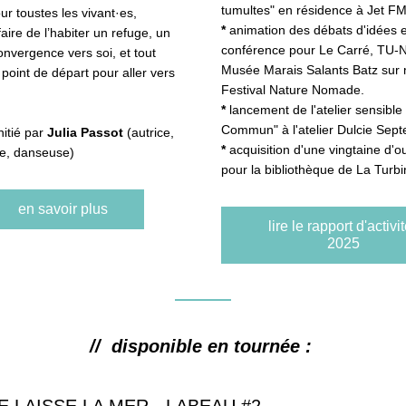
tumultes" en résidence à Jet FM
ur toustes les vivant·es, 
*
 animation des débats d'idées et
ire de l’habiter un refuge, un 
conférence pour Le Carré, TU-N
onvergence vers soi, et tout 
Musée Marais Salants Batz sur m
 point de départ pour aller vers 
Festival Nature Nomade.
*
 lancement de l'atelier sensible
Commun" à l'atelier Dulcie Sep
nitié par 
Julia Passot
 (autrice, 
*
 acquisition d'une vingtaine d'o
ce, danseuse)
pour la bibliothèque de La Turbi
en savoir plus
lire le rapport d'activi
2025
//  disponible en tournée : 