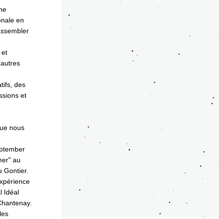
ne 
onale en 
assembler 
et 
autres 
ifs, des 
sions et 
ue nous 
September
er" au  
 Gontier.
expérience 
 Idéal 
TU-Nantes et à la Fabrique de Chantenay. 
es 