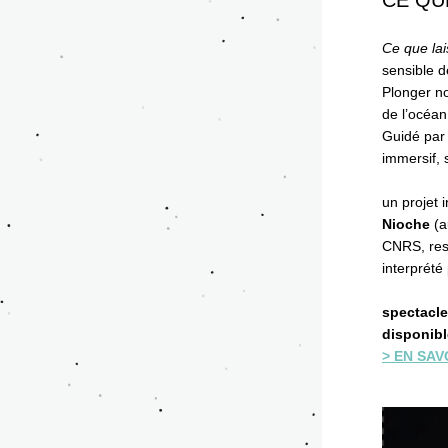
CE QU
Ce que lai
sensible d
Plonger no
de l’océan
Guidé par 
immersif, 
un projet i
Nioche
 (
CNRS, res
interprété 
spectacle 
disponibl
> EN SAV