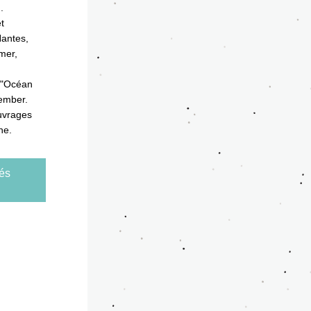
.
 
antes, 
er, 
 "Océan 
tember.
uvrages 
ne.
tés