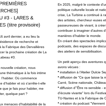
 PREMIÈRES 
En 2025, malgré le contexte d'u
politique culturelle locale et nati
RCHES]
crise, La Turbine a continué à r
 #3 - LARES & 
des artistes, chercheur·euses et 
 (titre provisoire) 
passeureuses de vivant, à créer 
contribuer à imaginer d'autres d’
manières d’habiter le monde. 
 avril dernier, a eu lieu la 
En créant des spectacles implicat
ésidence de recherche et 
podcasts, des espaces de discus
 à la Fabrique des Dervallières 
des ateliers de sensibilisation. 
er la prochaine création de La 
Labeau #3. 
Un petit aperçu des aventures q
avons vécues : 
 nouvelle création, nous 
*
 installation à l'Atelier Dulcie 
une thématique à la fois intime 
*
 diffusion de "Ce que laisse la m
 : l’habiter. Où commence 
Carré, Scène nationale, Château
e d’habiter et où s'arrête-t-elle 
* 
diffusion d'"Être re-sensible - 
e que je fais pour habiter, me 
d'écoute vivante" lors du Festival
iter, quelque part ?
*
 création du podcast "Viennent l
x menaces d'habitabilité de la 