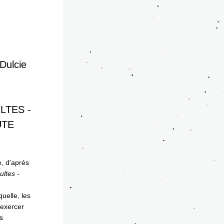
Dulcie 
TES - 
TE 
, d'après 
ltes - 
uelle, les 
exercer 
 