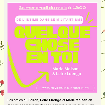
Les amies du Solilab, 
Leire Luengo 
et 
Marie Moisan 
on 