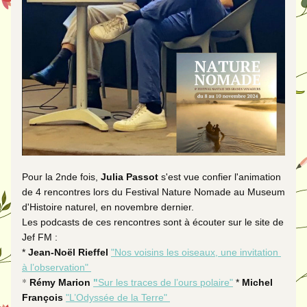
Pour la 2nde fois, 
Julia Passot
s'est vue confier l'animation 
de 4 rencontres lors du Festival Nature Nomade au Museum 
d'Histoire naturel, en novembre dernier. 
Les podcasts de ces rencontres sont à écouter sur le site de 
Jef FM : 
*
 J
ean-Noël R
ieffel
"Nos voisins les oiseaux, une invitation 
à l’observation" 
* 
Rémy Marion
"
Sur les traces de l’ours polaire"
 * 
Michel 
F
rançois
"L’Odyssée de la Terre" 